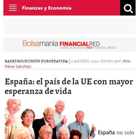
Toggle
Finanzas y Economía
navigation
RANKING
UE
UNIÓN EUROPEA
VIDA
|
1 AGOSTO, 2013
-
Escrito por:
Ana
Pérez Sánchez
España: el país de la UE con mayor
esperanza de vida
España
no solo