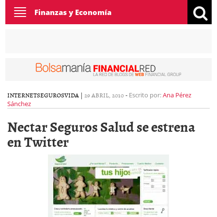
Toggle
Finanzas y Economía
navigation
INTERNET
SEGUROS
VIDA
|
29 ABRIL, 2010
-
Escrito por:
Ana Pérez
Sánchez
Nectar Seguros Salud se estrena
en Twitter