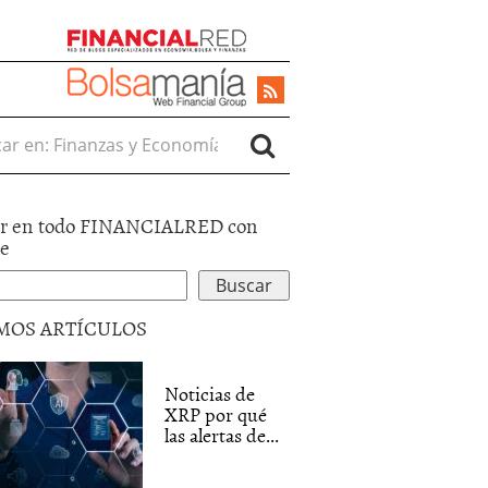
r en:
r en todo FINANCIALRED con
le
MOS ARTÍCULOS
Noticias de
XRP por qué
las alertas de...