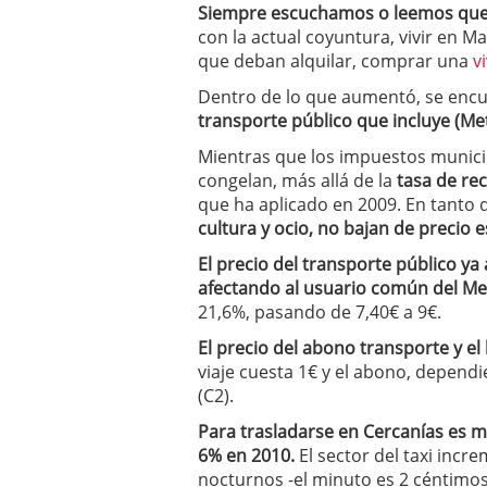
Siempre escuchamos o leemos que
a los costes
21 de novie
con la actual coyuntura, vivir en 
¿Cuánto cuesta un soft
que deban alquilar, comprar una
v
Dentro de lo que aumentó, se encu
transporte público que incluye (Met
Mientras que los impuestos munici
congelan, más allá de la
tasa de re
que ha aplicado en 2009. En tanto
cultura y ocio, no bajan de precio e
El precio del transporte público y
afectando al usuario común del Me
21,6%, pasando de 7,40€ a 9€.
El precio del abono transporte y el 
viaje cuesta 1€ y el abono, dependi
(C2).
Para trasladarse en Cercanías es má
6% en 2010.
El sector del taxi incr
nocturnos -el minuto es 2 céntimos