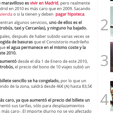
 maravilloso es
vivir en Madrid
, pero realmente
mbre de 2025
Madrid en 2010 es más caro que en 2009. Sacando
ware punto de venta?
3 de octubre de 2025
ivienda
o si la tienen y deben
pagar hipoteca
.
entran algunos servicios,
uno de ellos es el
robús, taxi y Cercanías), y ninguno ha bajado.
pales, después de haber subido varias veces se
cogida de basuras
que el Consistorio madrileño
 que
el agua permanece en el mismo coste y la
ste 2010.
a aumentó
desde el día 1 de Enero de este 2010,
trobús,
el precio del bono de 10 viajes subió un
billete sencillo se ha congelado,
por lo que un
endo de la zona, saldrá desde 46€ (A) hasta 83,5€
s caro, ya que aumentó el precio del billete un
ementó sus tarifas, sólo para desplazamientos
 más caro-. El importe diurno no se vio afectado