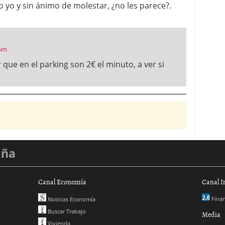
go yo y sin ánimo de molestar, ¿no les parece?.
 pm
que en el parking son 2€ el minuto, a ver si
aña
Canal Economía
Canal I
Finan
Noticias Economía
Buscar Trabajo
Media
Vivienda