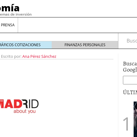
omía
temas de inversión
 PRENSA
Busca
RÁFICOS COTIZACIONES
FINANZAS PERSONALES
-
Escrito por:
Ana Pérez Sánchez
Busca
Goog
ÚLTI
gilidad: ¿Por qué el Préstamo Promotor privado
12 de diciembre de 2025
mo aprovechar esta opción para gestionar tus
re de 2025
ambién es una decisión financiera: cómo anticiparte