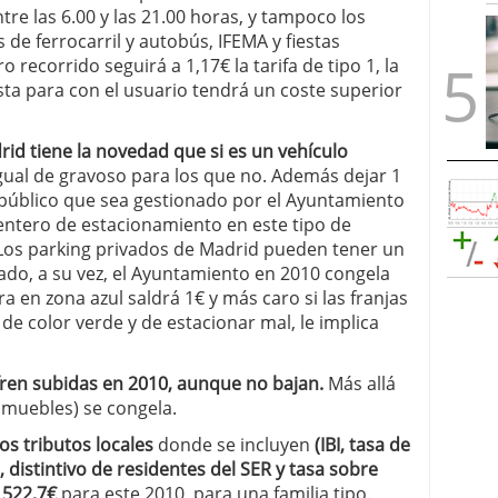
re las 6.00 y las 21.00 horas, y tampoco los
de ferrocarril y autobús, IFEMA y fiestas
 recorrido seguirá a 1,17€ la tarifa de tipo 1, la
sta para con el usuario tendrá un coste superior
id tiene la novedad que si es un vehículo
igual de gravoso para los que no. Además dejar 1
público que sea gestionado por el Ayuntamiento
 entero de estacionamiento en este tipo de
. Los parking privados de Madrid pueden tener un
do, a su vez, el Ayuntamiento en 2010 congela
a en zona azul saldrá 1€ y más caro si las franjas
 de color verde y de estacionar mal, le implica
ren subidas en 2010, aunque no bajan.
Más allá
nmuebles) se congela.
os tributos locales
donde se incluyen
(IBI, tasa de
distintivo de residentes del SER y tasa sobre
 522,7€
para este 2010, para una familia tipo.