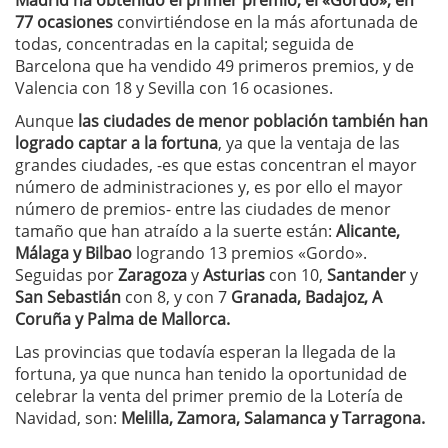
Madrid ha obtenido el primer premio, el «Gordo», en
77 ocasiones
convirtiéndose en la más afortunada de
todas, concentradas en la capital; seguida de
Barcelona que ha vendido 49 primeros premios, y de
Valencia con 18 y Sevilla con 16 ocasiones.
Aunque
las ciudades de menor población también han
logrado captar a la fortuna
, ya que la ventaja de las
grandes ciudades, -es que estas concentran el mayor
número de administraciones y, es por ello el mayor
número de premios- entre las ciudades de menor
tamaño que han atraído a la suerte están:
Alicante,
Málaga y Bilbao
logrando 13 premios «Gordo».
Seguidas por
Zaragoza
y
Asturias
con 10,
Santander
y
San Sebastián
con 8, y con 7
Granada, Badajoz, A
Coruña y Palma de Mallorca.
Las provincias que todavía esperan la llegada de la
fortuna, ya que nunca han tenido la oportunidad de
celebrar la venta del primer premio de la Lotería de
Navidad, son:
Melilla, Zamora, Salamanca y Tarragona.