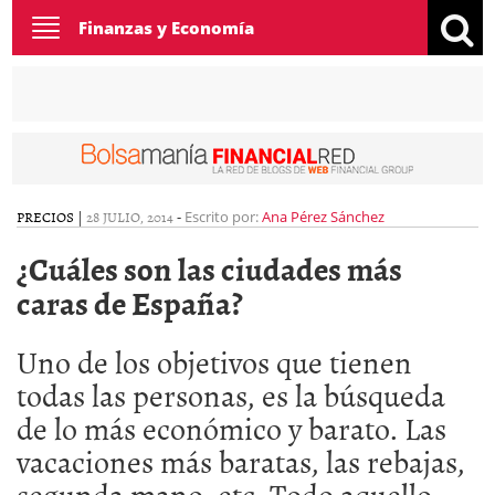
Toggle
Finanzas y Economía
navigation
PRECIOS
|
28 JULIO, 2014
-
Escrito por:
Ana Pérez Sánchez
¿Cuáles son las ciudades más
caras de España?
Uno de los objetivos que tienen
todas las personas, es la búsqueda
de lo más económico y barato. Las
vacaciones más baratas, las rebajas,
segunda mano, etc. Todo aquello