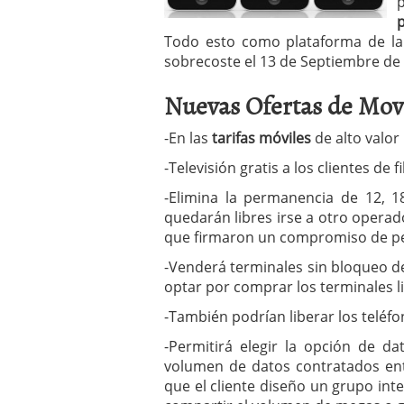
p
a los costes
21 de novie
¿Cuánto cuesta un soft
Todo esto como plataforma de lan
sobrecoste el 13 de Septiembre de
Nuevas Ofertas de Movi
-En las
tarifas móviles
de alto valor
-Televisión gratis a los clientes de f
-Elimina la permanencia de 12, 
quedarán libres irse a otro operad
que firmaron un compromiso de p
-Venderá terminales sin bloqueo de
optar por comprar los terminales li
-También podrían liberar los teléfo
-Permitirá elegir la opción de d
volumen de datos contratados entr
que el cliente diseño un grupo int