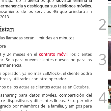
rincipal de la
oferta
es que
Movistar elimina la
mbre de 2025
permanencia y desbloquea sus teléfonos móviles
.
ware punto de venta?
3 de octubre de 2025
zamiento de los servicios 4G que brindará sin
 2013.
star:
 las llamadas serán ilimitidas en minutos
ibra
18 y 24 meses en el
contrato móvil
, los clientes
or. Solo para nuevos clientes nuevos, no para los
ermanencia.
 operador, ya no más «SIMlock», el cliente podrá
bres y utilizarlos con otro operador.
nos de los actuales clientes actuales en Octubre.
atasharing para datos móviles, compartición del
e dispositivos y diferentes líneas. Esto permite
egrado por miembros de la familia, y amigos para