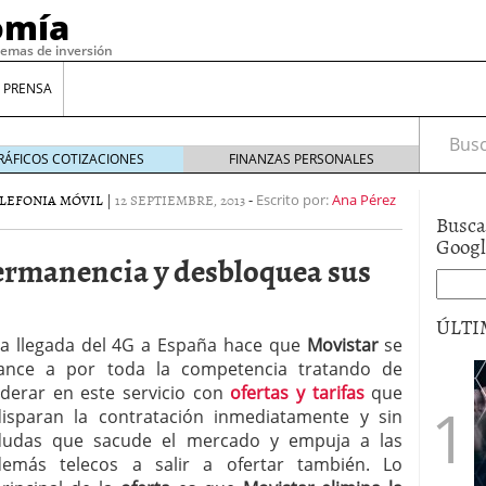
omía
temas de inversión
 PRENSA
Busca
RÁFICOS COTIZACIONES
FINANZAS PERSONALES
LEFONIA MÓVIL
|
12 SEPTIEMBRE, 2013
-
Escrito por:
Ana Pérez
Busca
Goog
ermanencia y desbloquea sus
ÚLTI
La llegada del 4G a España hace que
Movistar
se
lance a por toda la competencia tratando de
iderar en este servicio con
ofertas y tarifas
que
gilidad: ¿Por qué el Préstamo Promotor privado
12 de diciembre de 2025
disparan la contratación inmediatamente y sin
mo aprovechar esta opción para gestionar tus
dudas que sacude el mercado y empuja a las
re de 2025
demás telecos a salir a ofertar también. Lo
ambién es una decisión financiera: cómo anticiparte