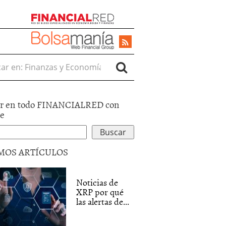
r en:
r en todo FINANCIALRED con
le
MOS ARTÍCULOS
Noticias de
XRP por qué
las alertas de...