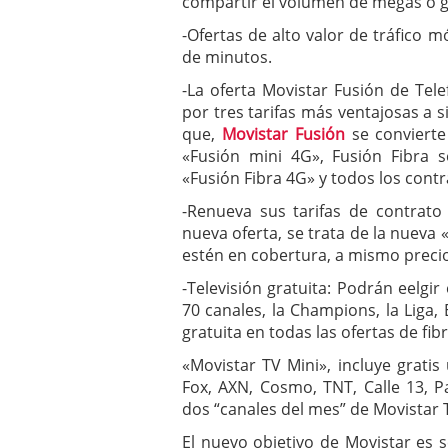
compartir el volumen de megas o g
-Ofertas de alto valor de tráfico m
de minutos.
-La oferta Movistar Fusión de Tele
por tres tarifas más ventajosas a s
que,
Movistar Fusión
se convierte
«Fusión mini 4G», Fusión Fibra s
«Fusión Fibra 4G» y todos los cont
-Renueva sus tarifas de contrato
nueva oferta, se trata de la nueva 
estén en cobertura, a mismo precio
-Televisión gratuita: Podrán eelgi
70 canales, la Champions, la Liga,
gratuita en todas las ofertas de fib
«Movistar TV Mini», incluye grati
Fox, AXN, Cosmo, TNT, Calle 13, 
dos “canales del mes” de Movistar 
El nuevo objetivo de Movistar es s