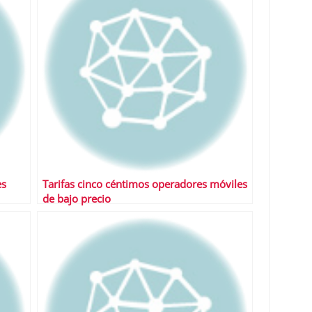
es
Tarifas cinco céntimos operadores móviles
de bajo precio