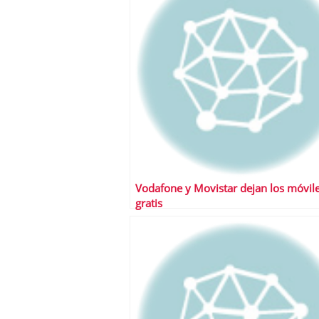
Vodafone y Movistar dejan los móvil
gratis