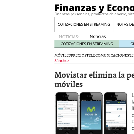
Finanzas y Econ
Finanzas personales, productos de ahorro, sis
COTIZACIONES EN STREAMING
NOTAS DE
Noticias
NOTICIAS:
de XRP
COTIZACIONES EN STREAMING
G
por qué
las
MÓVILES
PRECIOS
TELECOMUNICACIONES
TE
alertas
Sánchez
de
Movistar elimina la p
whales
suelen
móviles
llegar
tarde
16
de abril
de 2026
l
Comparativa Costes vs A
acelera la rentabilidad?
Meses sin intereses: Có
compras
24 de noviemb
Planificar tu herencia t