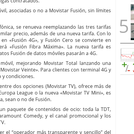
igas contratados.
óvil, asociadas o no a Movistar Fusión, sin límites
fónica, se renueva reemplazando las tres tarifas
imilar precio, además de una nueva tarifa. Con lo
 en «Fusión 4G», y Fusión Cero se convierte en
erá «Fusión Fibra Máxima». La nueva tarifa es
ratos Fusión de datos móviles pasarán a 4G.
 móvil, mejorando Movistar Total lanzando una
«Movistar Veinte». Para clientes con terminal 4G y
 y condiciones.
r entre dos opciones (Movistar TV), ofrece más de
 Europa League o la nueva «Movistar TV Mini», es
ra, sean o no de Fusión.
s un paquete de contenidos de ocio: toda la TDT,
Paramount Comedy, y el canal promocional y los
TV.
er el “operador más transparente y sencillo” del