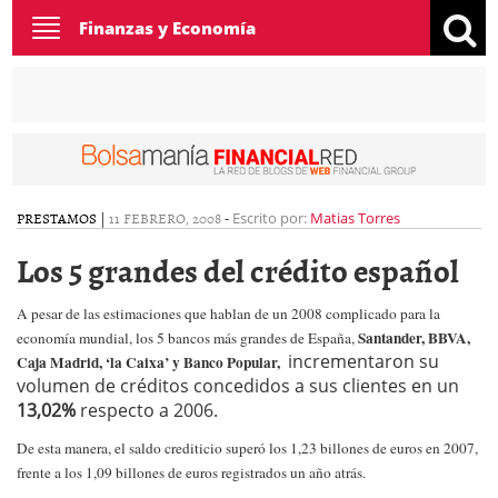
Toggle
Finanzas y Economía
navigation
PRESTAMOS
|
11 FEBRERO, 2008
-
Escrito por:
Matias Torres
Los 5 grandes del crédito español
A pesar de las estimaciones que hablan de un 2008 complicado para la
Santander, BBVA,
economía mundial, los 5 bancos más grandes de España,
incrementaron su
Caja Madrid, ‘la Caixa’ y Banco Popular,
volumen de créditos concedidos a sus clientes en un
13,02%
respecto a 2006.
De esta manera, el saldo crediticio superó los 1,23 billones de euros en 2007,
frente a los 1,09 billones de euros registrados un año atrás.