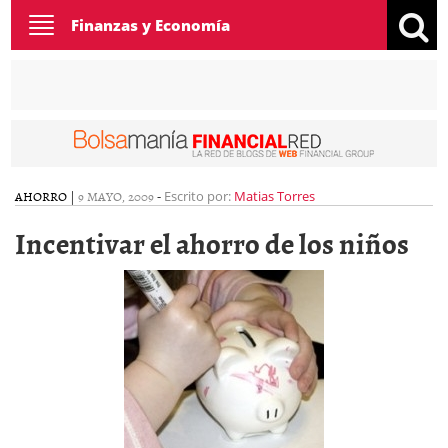
Toggle
Finanzas y Economía
navigation
AHORRO
|
9 MAYO, 2009
-
Escrito por:
Matias Torres
Incentivar el ahorro de los niños