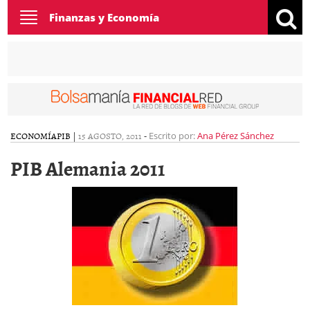
Toggle
Finanzas y Economía
navigation
ECONOMÍA
PIB
|
15 AGOSTO, 2011
-
Escrito por:
Ana Pérez Sánchez
PIB Alemania 2011