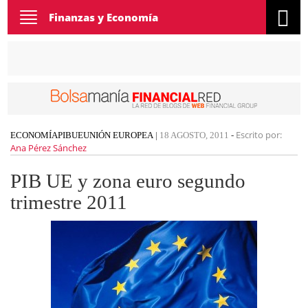
Toggle
Finanzas y Economía
navigation
Escrito por:
ECONOMÍA
PIB
UE
UNIÓN EUROPEA
|
18 AGOSTO, 2011
-
Ana Pérez Sánchez
PIB UE y zona euro segundo
trimestre 2011