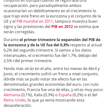
conjunto en Europa cuando se registraba una
recuperación, pero paradojalmente ambos
ocasionarían un debilitamiento en el crecimiento lo
que trajo este freno en la eurozona y el conjunto de la
UE y el
PIB mundial en 2011
,
tampoco muestra buen
signo y las previsiones del
PIB en 2012
se estima que
serán corregidas.
Durante
el primer trimestre la expansión del PIB de
la eurozona y de la UE fue del 0,8%
respecto al actual
0,2% del segundo trimestre. Si vamos a los datos
interanuales, el crecimiento fue del 1,7%, debajo del
2,5% rdel primer trimestre.
Yendo más atrás en el año, entre los meses de Abril y
Junio, el crecimiento sufrió un freno a nivel conjunto,
dónde más se pudo notar ste efecto fue en las
denominadas grandes economías del euro, con nulo
crecimiento, Francia fue una de ellas, y otras muy poco:
Alemania
(0,1%), Italia (0,3%) o
España
(0,2%) o el del
Reino Unido
, lo que ya venía mostrando esta
desaceleración.