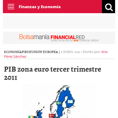
Toggle
Finanzas y Economía
navigation
ECONOMÍA
PIB
UE
UNIÓN EUROPEA
|
9 JUNIO, 2011
-
Escrito por:
Ana
Pérez Sánchez
PIB zona euro tercer trimestre
2011