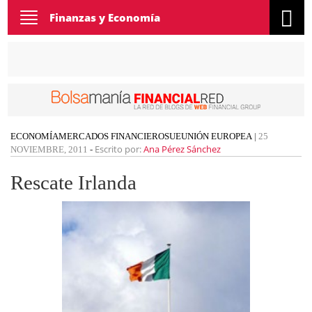
Toggle
Finanzas y Economía
navigation
ECONOMÍA
MERCADOS FINANCIEROS
UE
UNIÓN EUROPEA
|
25
Escrito por:
Ana Pérez Sánchez
NOVIEMBRE, 2011
-
Rescate Irlanda