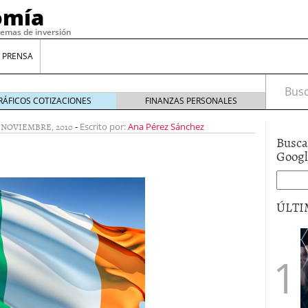
omía
temas de inversión
 PRENSA
Busca
RÁFICOS COTIZACIONES
FINANZAS PERSONALES
 NOVIEMBRE, 2010
-
Escrito por:
Ana Pérez Sánchez
Busca
Goog
ÚLTI
gilidad: ¿Por qué el Préstamo Promotor privado
12 de diciembre de 2025
mo aprovechar esta opción para gestionar tus
re de 2025
ambién es una decisión financiera: cómo anticiparte