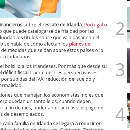
mbre de 2025
ware punto de venta?
3 de octubre de 2025
inancieros
sobre el
rescate de Irlanda
,
Portugal
o
lo que puede catalogarse de frialdad por las
undan los títulos sobre que va a pasar con el
 se habla de cómo afectan los
planes de
 de medidas que se dan sobre estos países o lo
us ciudadanos.
l bolsillo a los irlandeses. Por más que desde su
 déficit fiscal
traerá mejores perspectivas es
 por subidas del IVA, reducción del sueldo y
normalidad.
iciones que manejan los economistas, no es que
 pero quedan un tanto lejos, cuando deben
ar a fin de mes, poder ahorrar más o el pago de
ilas de desempleados.
e cada familia en Irlanda se llegará a reducir en