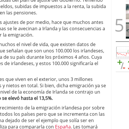
didas del plan de ajuste del Gobierno. Teniendo
eldos, subidas de impuestos a la renta, la subida
 en las pensiones.
es ajustes de por medio, hace que muchos antes
as se le avecinan a Irlanda y las consecuencias a
r la emigración.
 muchos el nivel de vida, que existen datos de
que señalan que son unos 100.000 los irlandeses,
ra de su país durante los próximos 4 años. Cuya
s de irlandeses, y estos 100.000 significaría el
es que viven en el exterior, unos 3 millones
s y nietos en total. Si bien, dicha emigración ya se
l nivel de la economía de Irlanda se contrajo un
 se elevó hasta el 13,5%.
crecimiento de la emigración irlandesa por sobre
todos los países pero que se incrementa con las
ha dejado de ser el ejemplo que solía ser en
iliza para compararla con
España
. Les tomará