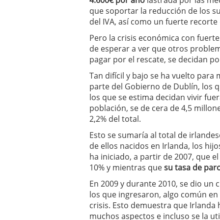
4.600€ por año
lastrada por las me
que soportar la reducción de los su
del IVA, así como un fuerte recorte
Pero la crisis económica con fuert
de esperar a ver que otros problem
pagar por el rescate, se decidan po
Tan difícil y bajo se ha vuelto para
parte del Gobierno de Dublín, los 
los que se estima decidan vivir fue
población, se de cera de 4,5 millone
2,2% del total.
Esto se sumaría al total de irlandes
de ellos nacidos en Irlanda, los hijo
ha iniciado, a partir de 2007, que e
10% y mientras que
su tasa de paro
En 2009 y durante 2010, se dio un 
los que ingresaron, algo común en 
crisis. Esto demuestra que Irlanda 
muchos aspectos e incluso se la ut