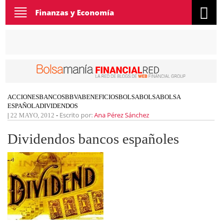
Toggle
Finanzas y Economía
navigation
ACCIONES
BANCOS
BBVA
BENEFICIOS
BOLSA
BOLSA
BOLSA
ESPAÑOLA
DIVIDENDOS
Escrito por:
Ana Pérez Sánchez
|
22 MAYO, 2012
-
Dividendos bancos españoles