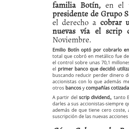
familia Botín,
en el 
a los costes
21 de novie
¿Cuánto cuesta un soft
presidente de Grupo S
el derecho a
cobrar u
nuevas vía el scrip 
Noviembre.
Emilio Botín optó por cobrarlo en
total que cobró en metálico fue d
el control sobre unas 70,1 millon
el
primer banco que decidió utiliza
buscando reducir perder dinero de
accionistas con lo que además me
otros
bancos
y
compañías cotizada
A partir del
scrip dividend,
, tanto
darles a sus accionistas-siempre q
además de que tiene cero coste, 
suscripción de las nuevas acciones