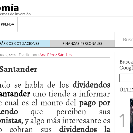
omía
temas de inversión
 PRENSA
Busca
RÁFICOS COTIZACIONES
FINANZAS PERSONALES
BRE, 2012
-
Escrito por:
Ana Pérez Sánchez
Busca
 Santander
Goog
do se habla de los
dividendos
ÚLTI
antander
uno tiende a informar
e cual es el monto del
pago por
gilidad: ¿Por qué el Préstamo Promotor privado
dendo
que perciben sus
12 de diciembre de 2025
nistas,
y algo más interesante es
mo aprovechar esta opción para gestionar tus
re de 2025
o cobran sus
dividendos la
ambién es una decisión financiera: cómo anticiparte