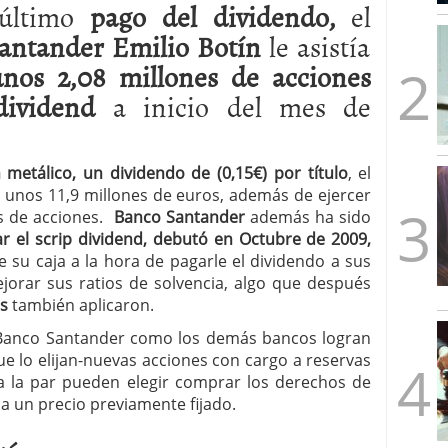
último
pago del dividendo,
el
mbre de 2025
ware punto de venta?
3 de octubre de 2025
antander Emilio Botín
le asistía
nos 2,08 millones de acciones
dividend
a inicio del mes de
 metálico, un dividendo de (0,15€) por título
, el
e unos 11,9 millones de euros, además de ejercer
es de acciones.
Banco Santander
además ha sido
r el scrip dividend, debutó en Octubre de 2009,
 su caja a la hora de pagarle el dividendo a sus
jorar sus ratios de solvencia, algo que después
s
también aplicaron.
 Banco Santander como los demás bancos logran
ue lo elijan-nuevas acciones con cargo a reservas
a la par pueden elegir comprar los derechos de
 a un precio previamente fijado.