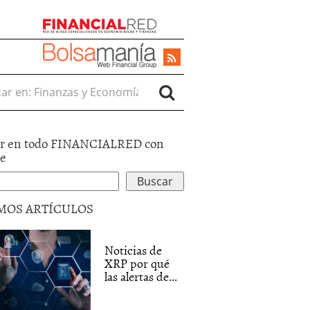
r en:
r en todo FINANCIALRED con
le
MOS ARTÍCULOS
Noticias de
XRP por qué
las alertas de...