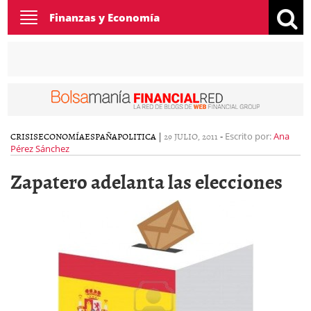
Toggle
Finanzas y Economía
navigation
CRISIS
ECONOMÍA
ESPAÑA
POLITICA
|
29 JULIO, 2011
-
Escrito por:
Ana
Pérez Sánchez
Zapatero adelanta las elecciones