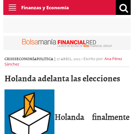
Toggle
Finanzas y Economía
navigation
CRISIS
ECONOMÍA
POLITICA
|
27 ABRIL, 2012
-
Escrito por:
Ana Pérez
Sánchez
Holanda adelanta las elecciones
Holanda finalmente