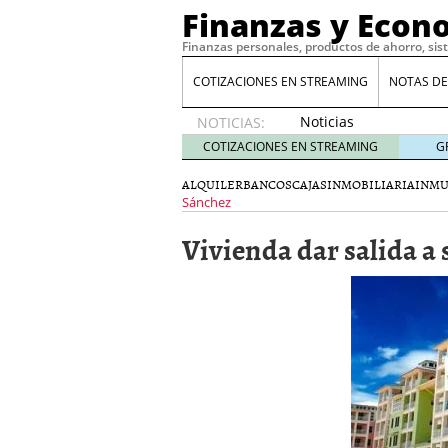
Finanzas y Econ
Finanzas personales, productos de ahorro, sis
COTIZACIONES EN STREAMING
NOTAS DE
Noticias
NOTICIAS:
de XRP
COTIZACIONES EN STREAMING
G
por qué
las
ALQUILER
BANCOS
CAJAS
INMOBILIARIA
INMU
alertas
Sánchez
de
Vivienda dar salida a 
whales
suelen
llegar
tarde
16
de abril
de 2026
Comparativa Costes vs A
acelera la rentabilidad?
Meses sin intereses: Có
compras
24 de noviemb
Planificar tu herencia t