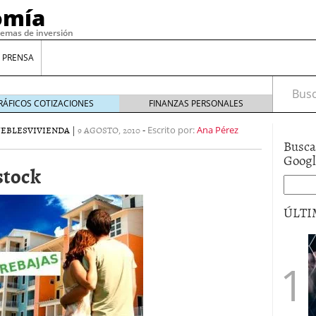
omía
temas de inversión
 PRENSA
Busca
RÁFICOS COTIZACIONES
FINANZAS PERSONALES
EBLES
VIVIENDA
|
9 AGOSTO, 2010
-
Escrito por:
Ana Pérez
Busca
Goog
stock
ÚLTI
gilidad: ¿Por qué el Préstamo Promotor privado
12 de diciembre de 2025
mo aprovechar esta opción para gestionar tus
re de 2025
ambién es una decisión financiera: cómo anticiparte