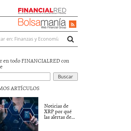
r en:
r en todo FINANCIALRED con
le
MOS ARTÍCULOS
Noticias de
XRP por qué
las alertas de...