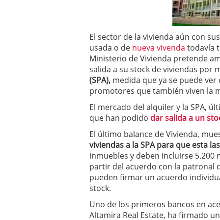
a los costes
21 de novie
¿Cuánto cuesta un soft
El sector de la vivienda aún con sus
usada o de
nueva vivenda
todavía t
Ministerio de Vivienda pretende amp
salida a su stock de viviendas por
(SPA),
medida que ya se puede ver co
promotores que también viven la m
El mercado del alquiler y la SPA, 
que han podido
dar salida a un sto
El último balance de Vivienda, mu
viviendas a la SPA para que esta las
inmuebles y deben incluirse 5.200 
partir del acuerdo con la patronal 
pueden firmar un acuerdo individual
stock.
Uno de los primeros bancos en acep
Altamira Real Estate, ha firmado un