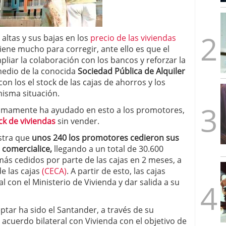
mbre de 2025
ware punto de venta?
3 de octubre de 2025
 altas y sus bajas en los
precio de las viviendas
iene mucho para corregir, ante ello es que el
liar la colaboración con los bancos y reforzar la
 medio de la conocida
Sociedad Pública de Alquiler
n los el stock de las cajas de ahorros y los
isma situación.
últimamente ha ayudado en esto a los promotores,
ck de viviendas
sin vender.
estra que
unos 240 los promotores cedieron sus
 comercialice,
llegando a un total de 30.600
más cedidos por parte de las cajas en 2 meses, a
de las cajas
(CECA)
. A partir de esto, las cajas
 con el Ministerio de Vivienda y dar salida a su
tar ha sido el Santander, a través de su
 acuerdo bilateral con Vivienda con el objetivo de