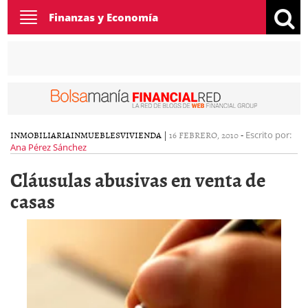
Toggle
Finanzas y Economía
navigation
INMOBILIARIA
INMUEBLES
VIVIENDA
|
16 FEBRERO, 2010
-
Escrito por:
Ana Pérez Sánchez
Cláusulas abusivas en venta de
casas