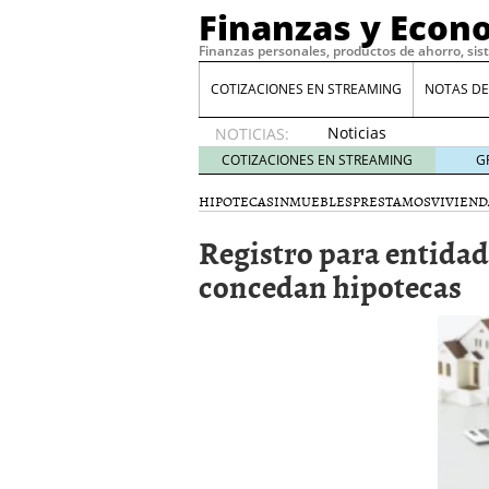
Finanzas y Econ
Finanzas personales, productos de ahorro, sis
COTIZACIONES EN STREAMING
NOTAS DE
Noticias
NOTICIAS:
de XRP
COTIZACIONES EN STREAMING
G
por qué
las
HIPOTECAS
INMUEBLES
PRESTAMOS
VIVIEND
alertas
Registro para entidad
de
whales
concedan hipotecas
suelen
llegar
tarde
16
de abril
de 2026
Comparativa Costes vs A
acelera la rentabilidad?
Meses sin intereses: Có
compras
24 de noviemb
Planificar tu herencia t