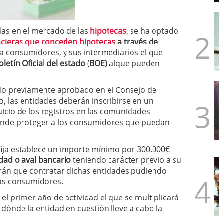
mbre de 2025
ware punto de venta?
3 de octubre de 2025
das en el mercado de las
hipotecas
, se ha optado
ncieras que conceden hipotecas
a través de
a consumidores, y sus intermediarios el que
oletín Oficial del estado (BOE)
alque pueden
ido previamente aprobado en el Consejo de
o, las entidades deberán inscribirse en un
uicio de los registros en las comunidades
ende proteger a los consumidores que puedan
ija establece un importe mínimo por 300.000€
dad o aval bancario
teniendo carácter previo a su
ndrán que contratar dichas entidades pudiendo
los consumidores.
el primer año de actividad el que se multiplicará
dónde la entidad en cuestión lleve a cabo la