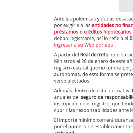
a los costes
21 de novie
¿Cuánto cuesta un soft
Ante las polémicas y dudas desata
por exigirle a las
entidades no fina
préstamos
o
créditos hipotecarios
deban registrarse, así lo refleja el
B
ingresar a su Web por aquí
.
A partir del
Real decreto
, que ha s
Ministros el 28 de enero de este añ
registro estatal que no tendrá perj
autónomas, de esta forma se pret
verse afectados.
Además dentro de esta normativa f
anuales del
seguro de responsabili
inscripción en el registro, que te
cubrir las responsabilidades ante 
El importe mínimo correrá durante 
por el número de establecimientos 