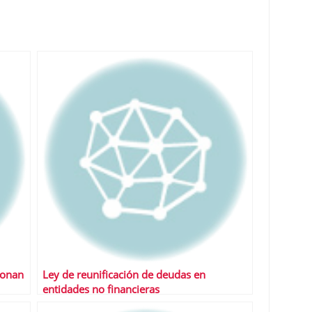
ionan
Ley de reunificación de deudas en
entidades no financieras