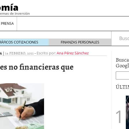
omía
temas de inversión
 PRENSA
Busca
RÁFICOS COTIZACIONES
FINANZAS PERSONALES
A
|
14 FEBRERO, 2011
-
Escrito por:
Ana Pérez Sánchez
Busca
es no financieras que
Goog
ÚLTI
gilidad: ¿Por qué el Préstamo Promotor privado
12 de diciembre de 2025
mo aprovechar esta opción para gestionar tus
re de 2025
ambién es una decisión financiera: cómo anticiparte