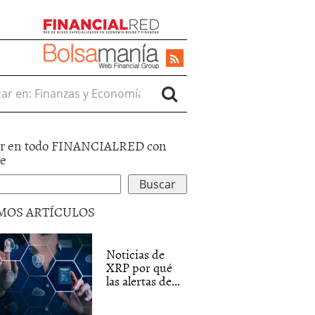
r en:
r en todo FINANCIALRED con
le
MOS ARTÍCULOS
Noticias de
XRP por qué
las alertas de...