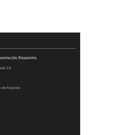
nnovación Financiera
zas 2.0
 de Finanzas