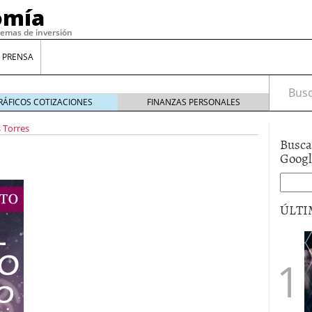
omía
temas de inversión
 PRENSA
Busca
RÁFICOS COTIZACIONES
FINANZAS PERSONALES
 Torres
Busca
Goog
ÚLTI
gilidad: ¿Por qué el Préstamo Promotor privado
12 de diciembre de 2025
mo aprovechar esta opción para gestionar tus
re de 2025
ambién es una decisión financiera: cómo anticiparte