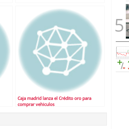
Caja madrid lanza el Crédito oro para
comprar vehiculos