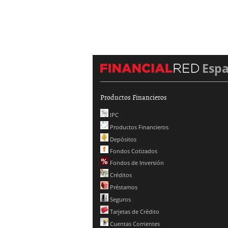
Esp
Productos Financieros
IPC
Productos Financieros
Depósitos
Fondos Cotizados
Fondos de Inversión
Créditos
Préstamos
Seguros
Tarjetas de Crédito
Cuentas Corrientes