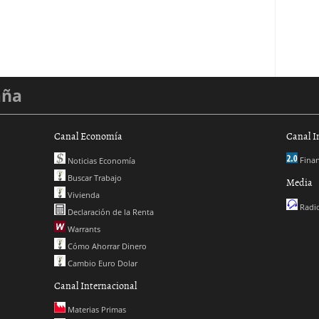
aña
Canal Economía
Canal I
Finan
Noticias Economía
Buscar Trabajo
Media
Vivienda
Radio
Declaración de la Renta
Warrants
Cómo Ahorrar Dinero
Cambio Euro Dolar
Canal Internacional
Materias Primas