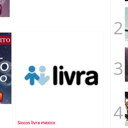
mbre de 2025
ware punto de venta?
3 de octubre de 2025
Siocos livra mexico