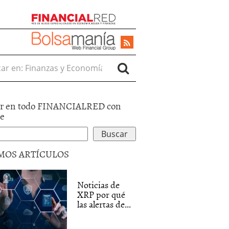
r en:
r en todo FINANCIALRED con
le
MOS ARTÍCULOS
Noticias de
XRP por qué
las alertas de...