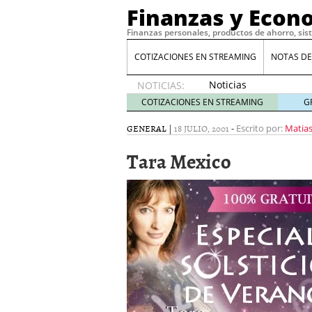
Finanzas y Econ
Finanzas personales, productos de ahorro, sis
COTIZACIONES EN STREAMING
NOTAS DE
Noticias
NOTICIAS:
de XRP
COTIZACIONES EN STREAMING
G
por qué
las
GENERAL
|
18 JULIO, 2001
-
Escrito por:
Matias
alertas
Tara Mexico
de
whales
suelen
llegar
tarde
16
de abril
de 2026
Comparativa Costes vs A
acelera la rentabilidad?
Meses sin intereses: Có
compras
24 de noviemb
Planificar tu herencia t