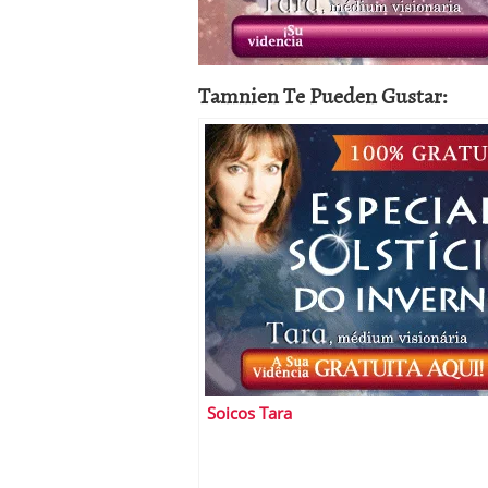
a los costes
21 de novie
¿Cuánto cuesta un soft
Tamnien Te Pueden Gustar:
Soicos Tara