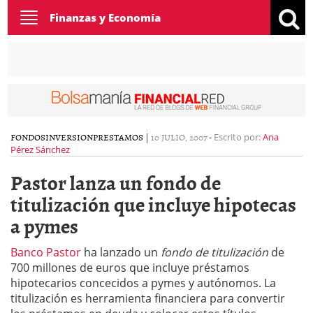
Toggle
Finanzas y Economía
navigation
FONDOS
INVERSION
PRESTAMOS
|
10 JULIO, 2007
-
Escrito por:
Ana
Pérez Sánchez
Pastor lanza un fondo de
titulización que incluye hipotecas
a pymes
Banco Pastor
ha lanzado un
fondo de titulización
de
700 millones de euros que incluye préstamos
hipotecarios concecidos a pymes y autónomos. La
titulización es herramienta financiera para convertir