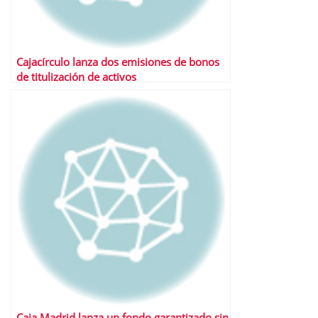
Cajacírculo lanza dos emisiones de bonos
de titulización de activos
Caja Madrid lanza un fondo garantizado sin