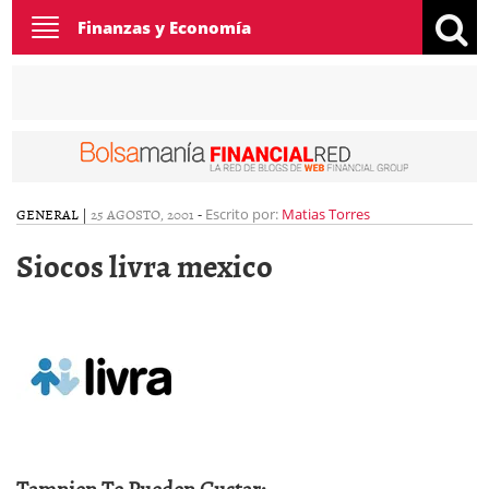
Toggle
Finanzas y Economía
navigation
GENERAL
|
25 AGOSTO, 2001
-
Escrito por:
Matias Torres
Siocos livra mexico
Tamnien Te Pueden Gustar: