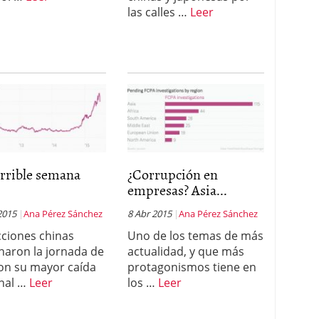
las calles …
Leer
orrible semana
¿Corrupción en
empresas? Asia...
2015
Ana Pérez Sánchez
8 Abr 2015
Ana Pérez Sánchez
cciones chinas
Uno de los temas de más
naron la jornada de
actualidad, y que más
on su mayor caída
protagonismos tiene en
nal …
Leer
los …
Leer