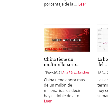
porcentaje de la …
Leer
China tiene un
La h
multimillonario...
del...
19 Jun 2015
Ana Pérez Sánchez
19 Jun 
China tiene ahora más
Las a
de un millón de
termi
millonarios, es decir
hoy c
hay el doble de alto …
sema
Leer