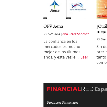
OPV Aena
¿Cuál
mejor
23 Oct 2014
Ana Pérez Sánchez
29 Sep
La confianza en los
mercados es mucho
Sin d
mejor de los últimos
preci
años, y esta vez le …
Leer
tanto
como
Esp
Productos Financieros