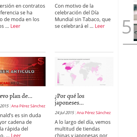
versión en contratos
Con motivo de la
iferencia se ha
celebración del Día
o de moda en los
Mundial sin Tabaco, que
os …
Leer
se celebrará el …
Leer
evo plan de...
¿Por qué los
japoneses...
 2015
Ana Pérez Sánchez
24 Jul 2015
Ana Pérez Sánchez
ald’s es sin duda
yor cadena de
A lo largo del día, vemos
a rápida del
multitud de tiendas
o. …
Leer
chinas y japonesas por