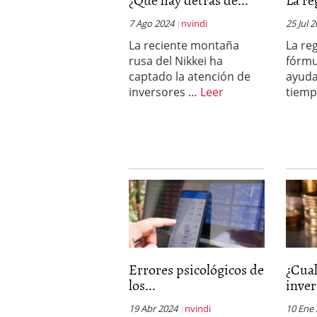
a los costes
21 de novie
7 Ago 2024
nvindi
¿Cuánto cuesta un soft
25 Jul 
La reciente montaña
La re
rusa del Nikkei ha
fórmu
captado la atención de
ayuda
inversores …
Leer
tiem
Errores psicológicos de
¿Cua
los...
inver
19 Abr 2024
nvindi
10 Ene