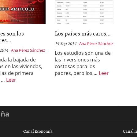
es son los
Los países más caros...
es...
19 Sep 2014
Ana Pérez Sánchez
 2014
Ana Pérez Sánchez
Los estudios son una de
uda la bajada de
las inversiones más
os en las viviendas,
costosas para los
 las de primera
padres, pero los …
Leer
 …
Leer
aña
Canal Economía
Canal I