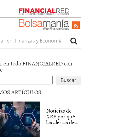
r en:
r en todo FINANCIALRED con
le
MOS ARTÍCULOS
Noticias de
XRP por qué
las alertas de...