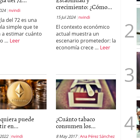
mbre de 2025
crecimiento: ¿Cómo...
ware punto de venta?
2024
nvindi
3 de octubre de 2025
15 Jul 2024
nvindi
gla del 72 es una
la simple que te
El contexto económico
 a estimar cuánto
actual muestra un
po …
Leer
escenario prometedor: la
economía crece …
Leer
lquiera puede
¿Cuánto tabaco
tir en...
consumen los...
 2022
nvindi
8 May 2017
Ana Pérez Sánchez