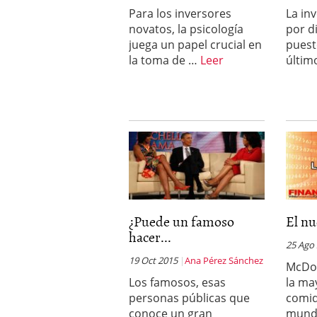
Para los inversores
La in
novatos, la psicología
por d
juega un papel crucial en
puest
la toma de …
Leer
últim
¿Puede un famoso
El nu
hacer...
25 Ago
19 Oct 2015
Ana Pérez Sánchez
McDon
Los famosos, esas
la ma
personas públicas que
comid
conoce un gran
mund