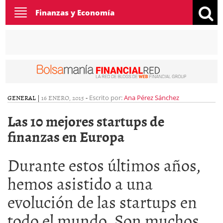
Toggle
Finanzas y Economía
navigation
GENERAL
|
16 ENERO, 2015
-
Escrito por:
Ana Pérez Sánchez
Las 10 mejores startups de
finanzas en Europa
Durante estos últimos años,
hemos asistido a una
evolución de las startups en
todo el mundo. Son muchos