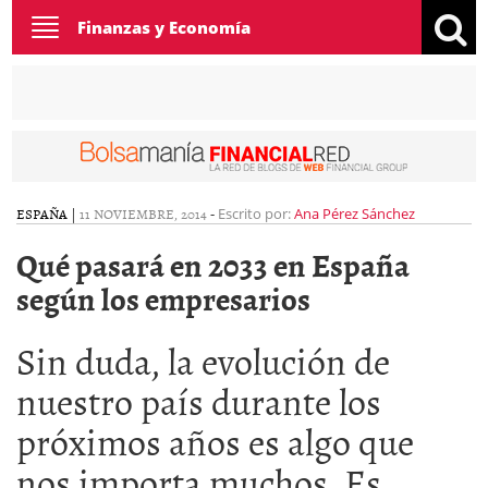
Toggle
Finanzas y Economía
navigation
ESPAÑA
|
11 NOVIEMBRE, 2014
-
Escrito por:
Ana Pérez Sánchez
Qué pasará en 2033 en España
según los empresarios
Sin duda, la evolución de
nuestro país durante los
próximos años es algo que
nos importa muchos. Es