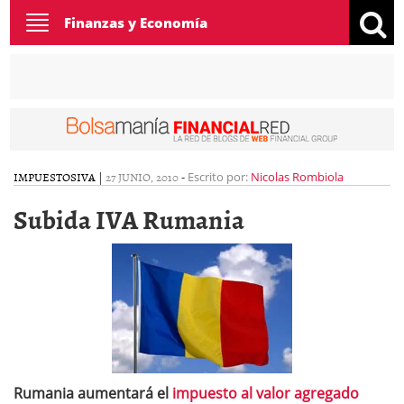
Toggle
Finanzas y Economía
navigation
IMPUESTOS
IVA
|
27 JUNIO, 2010
-
Escrito por:
Nicolas Rombiola
Subida IVA Rumania
Rumania aumentará el
impuesto al valor agregado