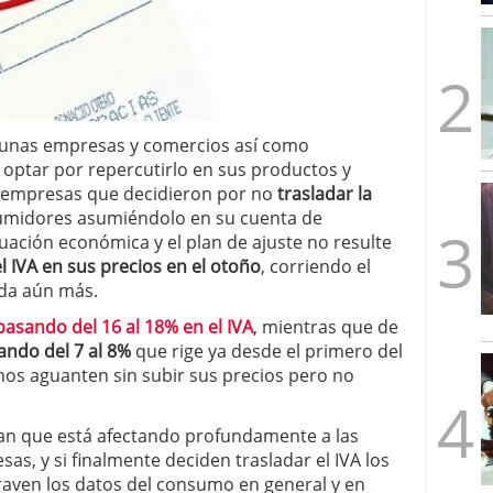
mbre de 2025
ware punto de venta?
3 de octubre de 2025
gunas empresas y comercios así como
optar por repercutirlo en sus productos y
as empresas que decidieron por no
trasladar la
sumidores asumiéndolo en su cuenta de
uación económica y el plan de ajuste no resulte
l IVA en sus precios en el otoño
, corriendo el
nda aún más.
pasando del 16 al 18% en el IVA
, mientras que de
ando del 7 al 8%
que rige ya desde el primero del
os aguanten sin subir sus precios pero no
an que está afectando profundamente a las
as, y si finalmente deciden trasladar el IVA los
raven los datos del consumo en general y en