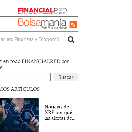
r en:
r en todo FINANCIALRED con
le
MOS ARTÍCULOS
Noticias de
XRP por qué
las alertas de...