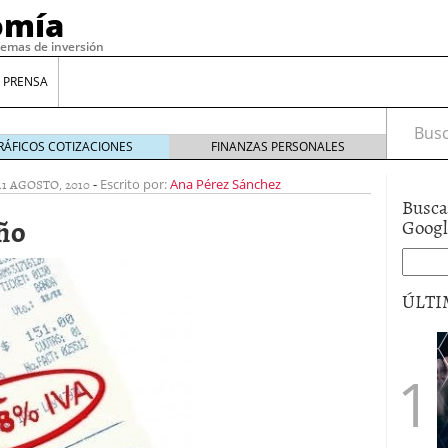
omía
temas de inversión
 PRENSA
Busca
RÁFICOS COTIZACIONES
FINANZAS PERSONALES
11 AGOSTO, 2010
-
Escrito por:
Ana Pérez Sánchez
Busca
oño
Goog
ÚLTI
gilidad: ¿Por qué el Préstamo Promotor privado
12 de diciembre de 2025
mo aprovechar esta opción para gestionar tus
re de 2025
ambién es una decisión financiera: cómo anticiparte