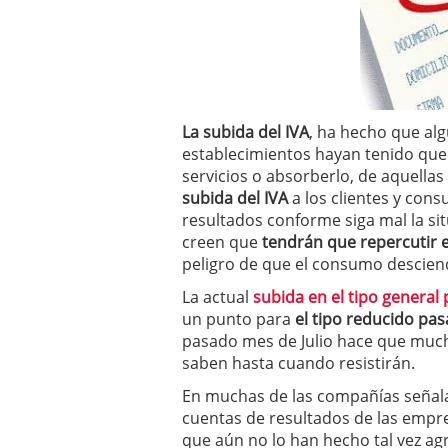
a los costes
21 de novie
¿Cuánto cuesta un soft
La subida del IVA
, ha hecho que al
establecimientos hayan tenido que 
servicios o absorberlo, de aquell
subida del IVA
a los clientes y con
resultados conforme siga mal la sit
creen que
tendrán que repercutir e
peligro de que el consumo descie
La actual
subida en el tipo general 
un punto para
el tipo reducido pas
pasado mes de Julio hace que much
saben hasta cuando resistirán.
En muchas de las compañías señal
cuentas de resultados de las empres
que aún no lo han hecho tal vez ag