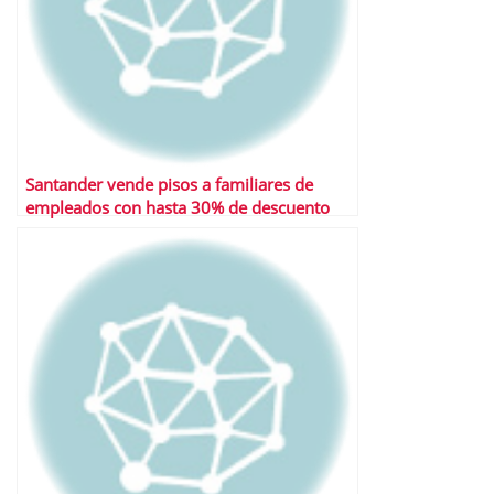
Santander vende pisos a familiares de
empleados con hasta 30% de descuento