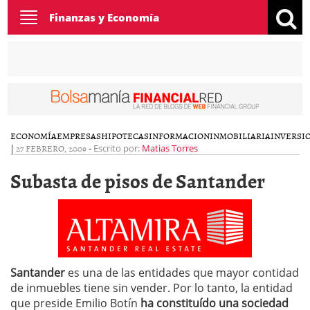
Toggle
Finanzas y Economía
navigation
ECONOMÍA
EMPRESAS
HIPOTECAS
INFORMACION
INMOBILIARIA
INVERSI
|
27 FEBRERO, 2009
-
Escrito por:
Matias Torres
Subasta de pisos de Santander
Santander
es una de las entidades que mayor contidad
de inmuebles tiene sin vender. Por lo tanto, la entidad
que preside Emilio Botín
ha constituído una sociedad