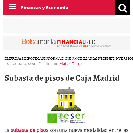
Toggle
Finanzas y Economía
navigation
EMPRESAS
HIPOTECAS
INFORMACION
INMOBILIARIA
INTERNET
INVERSIO
|
2 FEBRERO, 2009
-
Escrito por:
Matias Torres
Subasta de pisos de Caja Madrid
La
subasta de pisos
son una nueva modalidad entre las