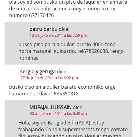
ola soy edison busko un piso de laquiler en almeria
de una o dos habitaciones muy economico mi
numero 677170426
petru barbu
dice:
13 de julio de 2011 a las 7:59 pm
busco piso para alquilar. precio 400e zona
horta maragall guinardo. tel678020638. tengo
nominas
sergio y geruga
dice:
27 de julio de 2011 a las 6:02 pm
busko piso en alquiler barato economiko urge
llamarme porfavor 685350318
MUFAJAL HUSSAIN
dice:
30 de julio de 2011 a las 6:48 am
Hola, soy de Bangladeshi (ASIA) estoy
trabajando Condis supermercats tengo cotrato
fijo. estoy buscando un piso alquiler maximo