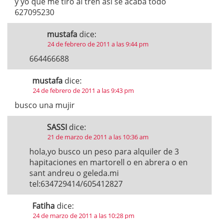
y yo que me tiro al tren asi se acaba todo
627095230
mustafa
dice:
24 de febrero de 2011 a las 9:44 pm
664466688
mustafa
dice:
24 de febrero de 2011 a las 9:43 pm
busco una mujir
SASSI
dice:
21 de marzo de 2011 a las 10:36 am
hola,yo busco un peso para alquiler de 3
hapitaciones en martorell o en abrera o en
sant andreu o geleda.mi
tel:634729414/605412827
Fatiha
dice:
24 de marzo de 2011 a las 10:28 pm