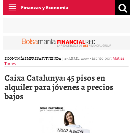
Toggle
Finanzas y Economía
navigation
ECONOMÍA
EMPRESAS
VIVIENDA
|
27 ABRIL, 2009
-
Escrito por:
Matias
Torres
Caixa Catalunya: 45 pisos en
alquiler para jóvenes a precios
bajos