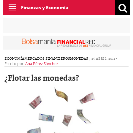
Toggle
Finanzas y Economía
navigation
ECONOMÍA
MERCADOS FINANCIEROS
MONEDAS
|
25 ABRIL, 2011
-
Escrito por:
Ana Pérez Sánchez
¿Flotar las monedas?