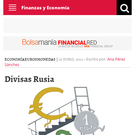
Toggle
Finanzas y Economía
navigation
ECONOMÍA
EUROS
MONEDAS
|
16 JUNIO, 2010
-
Escrito por:
Ana Pérez
Sánchez
Divisas Rusia