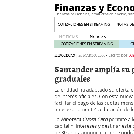
Finanzas y Econ
Finanzas personales, productos de ahorro, sis
COTIZACIONES EN STREAMING
NOTAS DE
Noticias
NOTICIAS:
de XRP
COTIZACIONES EN STREAMING
G
por qué
las
HIPOTECAS
|
20 MARZO, 2007
-
Escrito por:
An
alertas
Santander amplía su 
de
whales
graduales
suelen
llegar
La entidad ha adaptado su oferta en
tarde
16
de interés oficiales. Con esta nue
de abril
de 2026
facilitar el pago de las cuotas men
Comparativa Costes vs A
innecesariamente’ la duración de lo
acelera la rentabilidad?
La
Hipoteca Cuota Cero
permite a l
Meses sin intereses: Có
capital ni intereses y destinar este
compras
24 de noviemb
de 30 años, aunque el cliente podr
Planificar tu herencia t