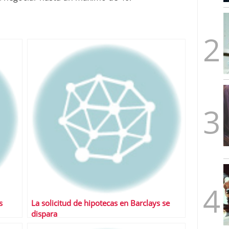
mbre de 2025
ware punto de venta?
3 de octubre de 2025
s
La solicitud de hipotecas en Barclays se
dispara