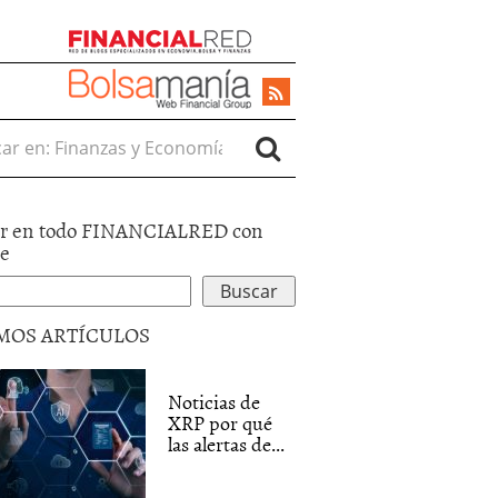
r en:
r en todo FINANCIALRED con
le
MOS ARTÍCULOS
Noticias de
XRP por qué
las alertas de...