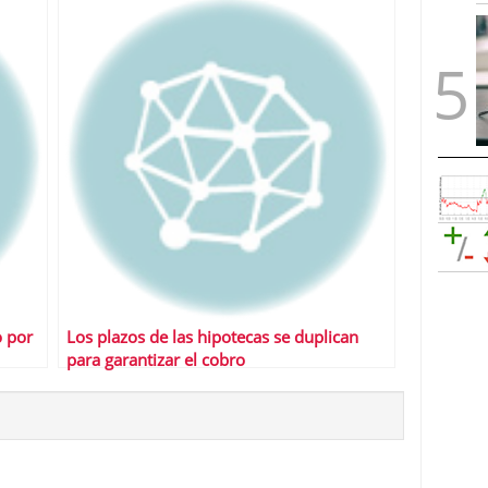
o por
Los plazos de las hipotecas se duplican
para garantizar el cobro