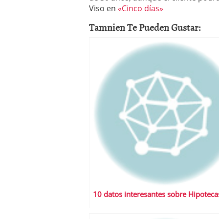
a los costes
21 de novie
Viso en
«Cinco días»
¿Cuánto cuesta un soft
Tamnien Te Pueden Gustar:
10 datos interesantes sobre Hipoteca