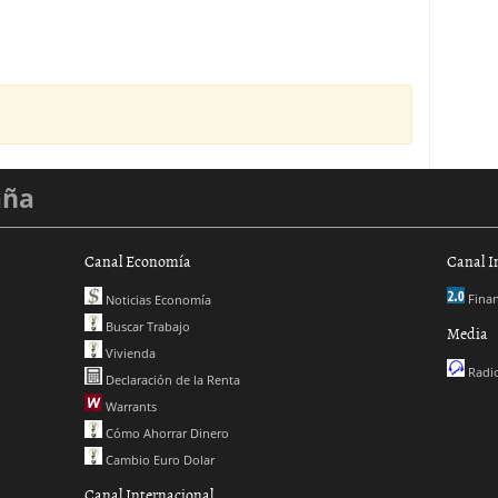
aña
Canal Economía
Canal I
Finan
Noticias Economía
Buscar Trabajo
Media
Vivienda
Radio
Declaración de la Renta
Warrants
Cómo Ahorrar Dinero
Cambio Euro Dolar
Canal Internacional