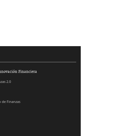
nnovación Financiera
zas 2.0
 de Finanzas