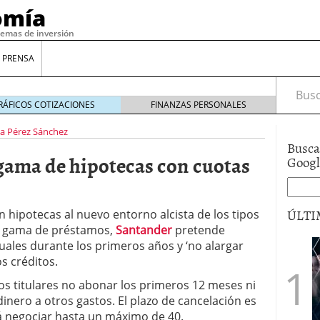
omía
temas de inversión
 PRENSA
Busca
RÁFICOS COTIZACIONES
FINANZAS PERSONALES
a Pérez Sánchez
Busca
gama de hipotecas con cuotas
Goog
ÚLTI
 hipotecas al nuevo entorno alcista de los tipos
va gama de préstamos,
Santander
pretende
suales durante los primeros años y ‘no alargar
gilidad: ¿Por qué el Préstamo Promotor privado
s créditos.
12 de diciembre de 2025
os titulares no abonar los primeros 12 meses ni
mo aprovechar esta opción para gestionar tus
 dinero a otros gastos. El plazo de cancelación es
re de 2025
á negociar hasta un máximo de 40.
ambién es una decisión financiera: cómo anticiparte