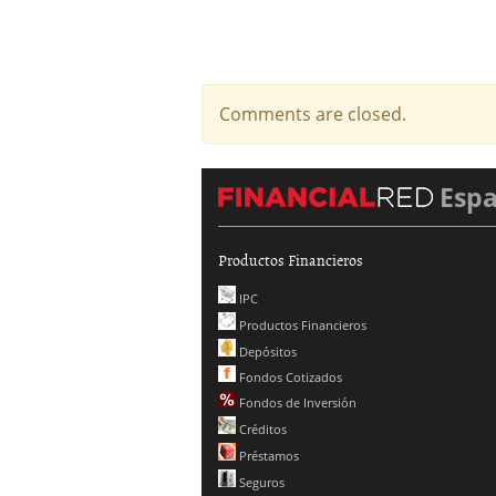
Comments are closed.
Esp
Productos Financieros
IPC
Productos Financieros
Depósitos
Fondos Cotizados
Fondos de Inversión
Créditos
Préstamos
Seguros