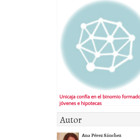
Unicaja confía en el binomio formad
jóvenes e hipotecas
Autor
Ana Pérez Sánchez