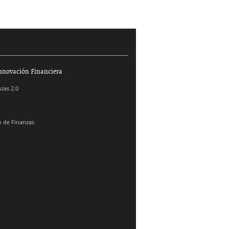
nnovación Financiera
zas 2.0
 de Finanzas