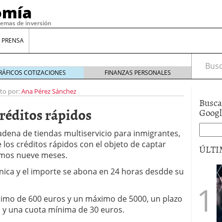
omía
temas de inversión
 PRENSA
Busca
RÁFICOS COTIZACIONES
FINANZAS PERSONALES
ito por:
Ana Pérez Sánchez
Busca
créditos rápidos
Goog
cadena de tiendas multiservicio para inmigrantes,
e los créditos rápidos con el objeto de captar
ÚLTI
ximos nueve meses.
ónica y el importe se abona en 24 horas desdde su
gilidad: ¿Por qué el Préstamo Promotor privado
12 de diciembre de 2025
nimo de 600 euros y un máximo de 5000, un plazo
mo aprovechar esta opción para gestionar tus
s y una cuota mínima de 30 euros.
re de 2025
ambién es una decisión financiera: cómo anticiparte