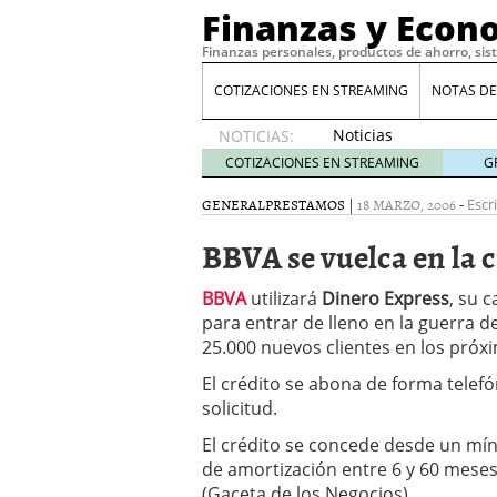
Finanzas y Econ
Finanzas personales, productos de ahorro, sis
COTIZACIONES EN STREAMING
NOTAS DE
Noticias
NOTICIAS:
de XRP
COTIZACIONES EN STREAMING
G
por qué
las
GENERAL
PRESTAMOS
|
18 MARZO, 2006
-
Escr
alertas
BBVA se vuelca en la 
de
whales
suelen
BBVA
utilizará
Dinero Express
, su 
llegar
para entrar de lleno en la guerra d
tarde
16
25.000 nuevos clientes en los pró
de abril
de 2026
El crédito se abona de forma telef
Comparativa Costes vs A
solicitud.
acelera la rentabilidad?
El crédito se concede desde un mí
Meses sin intereses: Có
de amortización entre 6 y 60 mese
compras
24 de noviemb
Planificar tu herencia t
(Gaceta de los Negocios)