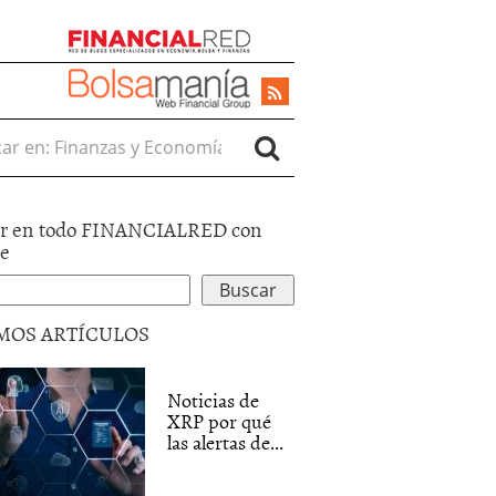
r en:
r en todo FINANCIALRED con
le
MOS ARTÍCULOS
Noticias de
XRP por qué
las alertas de...