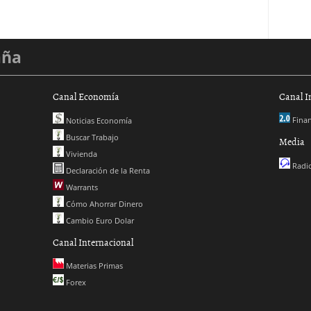
aña
Canal Economía
Canal I
Finan
Noticias Economía
Buscar Trabajo
Media
Vivienda
Radio
Declaración de la Renta
Warrants
Cómo Ahorrar Dinero
Cambio Euro Dolar
Canal Internacional
Materias Primas
Forex