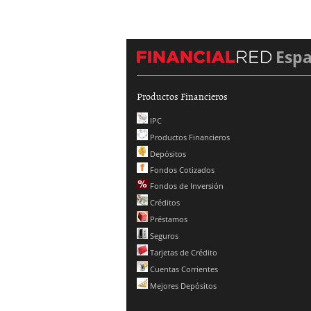
Esp
Productos Financieros
IPC
Productos Financieros
Depósitos
Fondos Cotizados
Fondos de Inversión
Créditos
Préstamos
Seguros
Tarjetas de Crédito
Cuentas Corrientes
Mejores Depósitos