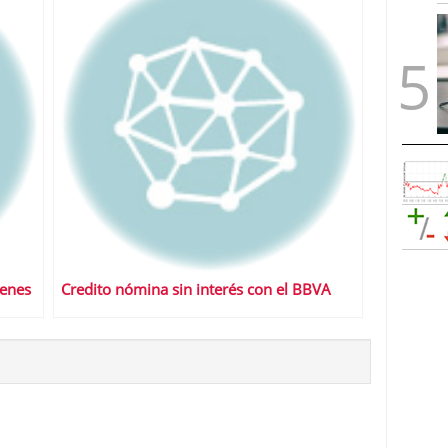
venes
Credito nómina sin interés con el BBVA