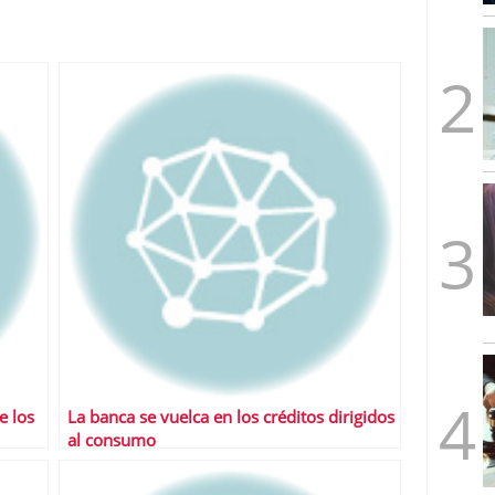
mbre de 2025
ware punto de venta?
3 de octubre de 2025
e los
La banca se vuelca en los créditos dirigidos
al consumo