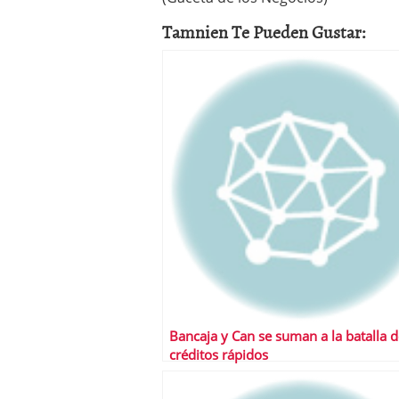
a los costes
21 de novie
Tamnien Te Pueden Gustar:
¿Cuánto cuesta un soft
Bancaja y Can se suman a la batalla d
créditos rápidos