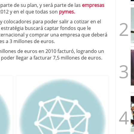
mbre de 2025
 parte de su plan, y será parte de las
empresas
ware punto de venta?
3 de octubre de 2025
2012 y en el que todas son
pymes.
 colocadores para poder salir a cotizar en el
u estratégia buscará captar fondos que le
nternacional y comprar una empresa que deberá
es a 3 millones de euros.
 millones de euros en 2010 facturó, logrando un
 poder llegar a facturar 7,5 millones de euros.