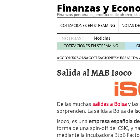
Finanzas y Econ
Finanzas personales, productos de ahorro, sis
COTIZACIONES EN STREAMING
NOTAS DE
Noticias
NOTICIAS:
de XRP
COTIZACIONES EN STREAMING
G
por qué
las
ACCIONES
BOLSA
COTIZACIÓN
PYMES
SALIDA 
alertas
Salida al MAB Isoco
de
whales
suelen
llegar
tarde
16
de abril
De las muchas
salidas a Bolsa
y las
de 2026
sorprenden. La salida a Bolsa de
Is
Comparativa Costes vs A
acelera la rentabilidad?
Isoco, es una
empresa española de
Meses sin intereses: Có
forma de una spin-off del CSIC, y
compras
24 de noviemb
mediante la incubadora BtoB Facto
Planificar tu herencia t