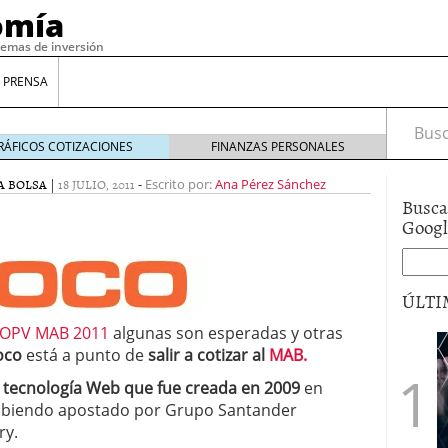
omía
temas de inversión
 PRENSA
Busca
RÁFICOS COTIZACIONES
FINANZAS PERSONALES
A BOLSA
|
18 JULIO, 2011
-
Escrito por:
Ana Pérez Sánchez
Busca
Goog
ÚLTI
OPV MAB 2011
algunas son esperadas y otras
oco
está a punto de
salir a cotizar al
MAB.
gilidad: ¿Por qué el Préstamo Promotor privado
12 de diciembre de 2025
 tecnología Web que fue creada en 2009
en
mo aprovechar esta opción para gestionar tus
 habiendo apostado por Grupo Santander
re de 2025
ry.
ambién es una decisión financiera: cómo anticiparte