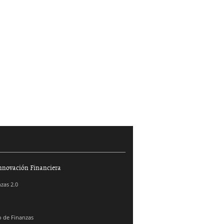
nnovación Financiera
zas 2.0
 de Finanzas