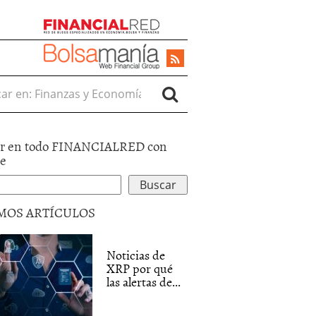
r en:
r en todo FINANCIALRED con
le
MOS ARTÍCULOS
Noticias de
XRP por qué
las alertas de...