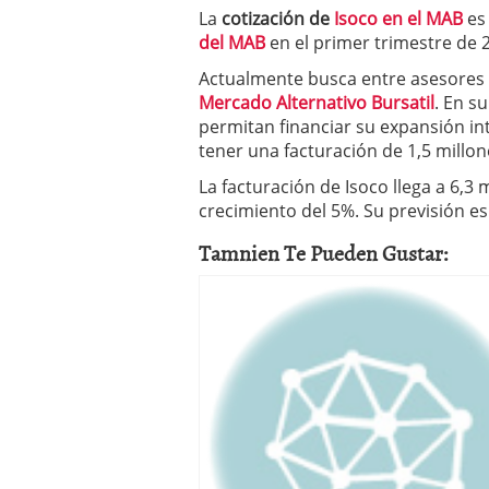
a los costes
21 de novie
La
cotización de
Isoco en el MAB
es
¿Cuánto cuesta un soft
del MAB
en el primer trimestre de 
Actualmente busca entre asesores y
Mercado Alternativo Bursatil
. En s
permitan financiar su expansión i
tener una facturación de 1,5 millon
La facturación de Isoco llega a 6,3
crecimiento del 5%. Su previsión es
Tamnien Te Pueden Gustar: