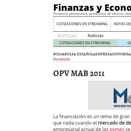
Finanzas y Econ
Finanzas personales, productos de ahorro, sis
COTIZACIONES EN STREAMING
NOTAS DE
Noticias
NOTICIAS:
de XRP
COTIZACIONES EN STREAMING
G
por qué
las
BOLSA
BOLSA ESPAÑOLA
EMPRESAS
INFORMA
alertas
Rombiola
de
OPV MAB 2011
whales
suelen
llegar
tarde
16
de abril
de 2026
Comparativa Costes vs A
acelera la rentabilidad?
La financiación es un tema de gra
Meses sin intereses: Có
que nada cuando el
mercado de d
compras
24 de noviemb
empresarial actual de las
pymes
se 
Planificar tu herencia t