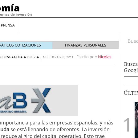
omía
temas de inversión
 PRENSA
Busca
RÁFICOS COTIZACIONES
FINANZAS PERSONALES
CION
SALIDA A BOLSA
|
28 FEBRERO, 2011
-
Escrito por:
Nicolas
Busca
Goog
ÚLTI
gilidad: ¿Por qué el Préstamo Promotor privado
12 de diciembre de 2025
n importancia para las empresas españolas, y más
mo aprovechar esta opción para gestionar tus
euda
se está llenando de oferentes. La inversión
re de 2025
reduce al giro del capital operativo. Esto trae
ambién es una decisión financiera: cómo anticiparte