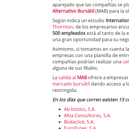
a los costes
21 de novie
aparejado que las compañías se pl
¿Cuánto cuesta un soft
Alternativo Bursátil
(MAB) para la o
Según indica un estudio
Internatio
Thornton
; de los empresarios encu
500 empleados
está al tanto de la 
una gran oportunidad para su nego
Asimismo, si tomamos en cuenta las
empresas con una plantilla de entr
compañías podrían realizar una
sal
alguna de sus filiales.
La
salida al
MAB
ofrece a empresas 
mercado bursátil
dando acceso a la
restringida.
En los días que corren existen 13 
Ab-biotics, S.A.
Altia Consultores, S.A.
Bodaclick, S.A.
EuroEspes, S.A.