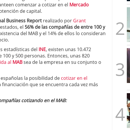
mbre de 2025
anteen comenzar a cotizar en el
Mercado
ware punto de venta?
3 de octubre de 2025
btención de capital.
nal Business Report
realizado por
Grant
estados, el
56% de las compañías de entre 100 y
existencia del MAB y el 14% de ellos lo consideran
cio.
 estadísticas del
INE
, existen unas 10.472
e 100 y 500 personas. Entonces, unas 820
ida al
MAB
sea de la empresa en su conjunto o
españolas la posibilidad de
cotizar en el
 financiación que se encuentra cada vez más
compañías cotizando en el MAB: