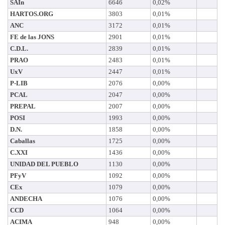
SAIn
6646
0,02%
HARTOS.ORG
3803
0,01%
ANC
3172
0,01%
FE de las JONS
2901
0,01%
C.D.L.
2839
0,01%
PRAO
2483
0,01%
UxV
2447
0,01%
P-LIB
2076
0,00%
PCAL
2047
0,00%
PREPAL
2007
0,00%
POSI
1993
0,00%
D.N.
1858
0,00%
Caballas
1725
0,00%
C.XXI
1436
0,00%
UNIDAD DEL PUEBLO
1130
0,00%
PFyV
1092
0,00%
CEx
1079
0,00%
ANDECHA
1076
0,00%
CCD
1064
0,00%
ACIMA
948
0,00%