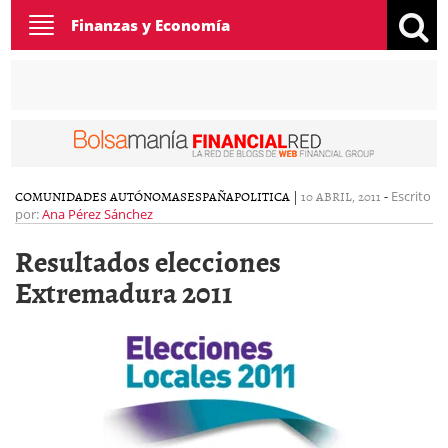
Toggle
Finanzas y Economía
navigation
COMUNIDADES AUTÓNOMAS
ESPAÑA
POLITICA
|
10 ABRIL, 2011
-
Escrito
por:
Ana Pérez Sánchez
Resultados elecciones
Extremadura 2011