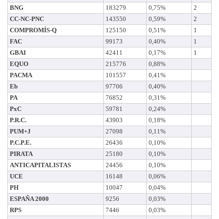
BNG
183279
0,75%
2
CC-NC-PNC
143550
0,59%
2
COMPROMÍS-Q
125150
0,51%
1
FAC
99173
0,40%
1
GBAI
42411
0,17%
1
EQUO
215776
0,88%
PACMA
101557
0,41%
Eb
97706
0,40%
PA
76852
0,31%
PxC
59781
0,24%
P.R.C.
43903
0,18%
PUM+J
27098
0,11%
P.C.P.E.
26436
0,10%
PIRATA
25180
0,10%
ANTICAPITALISTAS
24456
0,10%
UCE
16148
0,06%
PH
10047
0,04%
ESPAÑA 2000
9256
0,03%
RPS
7446
0,03%