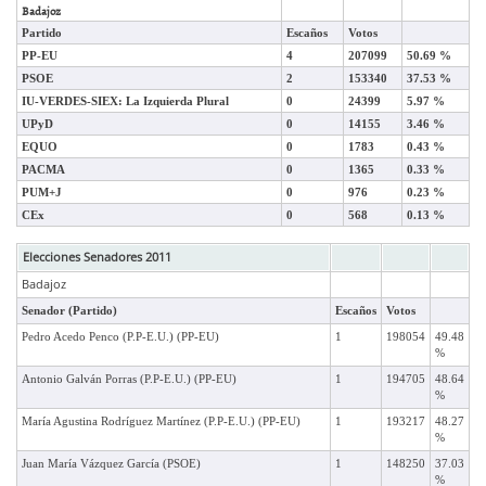
Badajoz
Partido
Escaños
Votos
PP-EU
4
207099
50.69 %
PSOE
2
153340
37.53 %
IU-VERDES-SIEX: La Izquierda Plural
0
24399
5.97 %
UPyD
0
14155
3.46 %
EQUO
0
1783
0.43 %
PACMA
0
1365
0.33 %
PUM+J
0
976
0.23 %
CEx
0
568
0.13 %
Elecciones Senadores 2011
Badajoz
Senador (Partido)
Escaños
Votos
Pedro Acedo Penco (P.P-E.U.) (PP-EU)
1
198054
49.48
%
Antonio Galván Porras (P.P-E.U.) (PP-EU)
1
194705
48.64
%
María Agustina Rodríguez Martínez (P.P-E.U.) (PP-EU)
1
193217
48.27
%
Juan María Vázquez García (PSOE)
1
148250
37.03
%