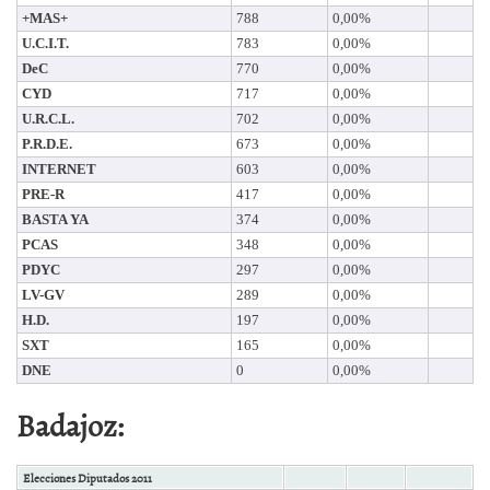
+MAS+
788
0,00%
U.C.I.T.
783
0,00%
DeC
770
0,00%
CYD
717
0,00%
U.R.C.L.
702
0,00%
P.R.D.E.
673
0,00%
INTERNET
603
0,00%
PRE-R
417
0,00%
BASTA YA
374
0,00%
PCAS
348
0,00%
PDYC
297
0,00%
LV-GV
289
0,00%
H.D.
197
0,00%
SXT
165
0,00%
DNE
0
0,00%
Badajoz:
Elecciones Diputados 2011