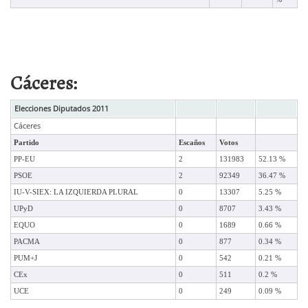
Cáceres:
Elecciones Diputados 2011
Cáceres
Partido
Escaños
Votos
PP-EU
2
131983
52.13 %
PSOE
2
92349
36.47 %
IU-V-SIEX: LA IZQUIERDA PLURAL
0
13307
5.25 %
UPyD
0
8707
3.43 %
EQUO
0
1689
0.66 %
PACMA
0
877
0.34 %
PUM+J
0
542
0.21 %
CEx
0
511
0.2 %
UCE
0
249
0.09 %