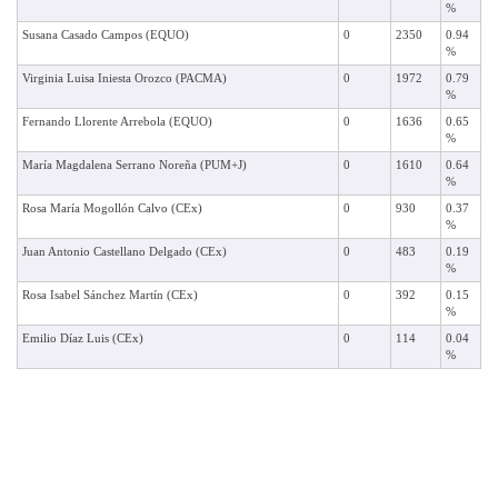
%
Susana Casado Campos (EQUO)
0
2350
0.94
%
Virginia Luisa Iniesta Orozco (PACMA)
0
1972
0.79
%
Fernando Llorente Arrebola (EQUO)
0
1636
0.65
%
María Magdalena Serrano Noreña (PUM+J)
0
1610
0.64
%
Rosa María Mogollón Calvo (CEx)
0
930
0.37
%
Juan Antonio Castellano Delgado (CEx)
0
483
0.19
%
Rosa Isabel Sánchez Martín (CEx)
0
392
0.15
%
Emilio Díaz Luis (CEx)
0
114
0.04
%