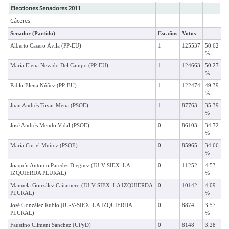
Elecciones Senadores 2011
Cáceres
Senador (Partido)
Escaños
Votos
Alberto Casero Ávila (PP-EU)
1
125537
50.62
%
María Elena Nevado Del Campo (PP-EU)
1
124663
50.27
%
Pablo Elena Núñez (PP-EU)
1
122474
49.39
%
Juan Andrés Tovar Mena (PSOE)
1
87763
35.39
%
José Andrés Mendo Vidal (PSOE)
0
86103
34.72
%
María Curiel Muñoz (PSOE)
0
85965
34.66
%
Joaquín Antonio Paredes Dieguez (IU-V-SIEX: LA
0
11252
4.53
IZQUIERDA PLURAL)
%
Manuela González Cañamero (IU-V-SIEX: LA IZQUIERDA
0
10142
4.09
PLURAL)
%
José González Rubio (IU-V-SIEX: LA IZQUIERDA
0
8874
3.57
PLURAL)
%
Faustino Climent Sánchez (UPyD)
0
8148
3.28