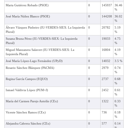
Marta Gutiérrez Robado (PSOE)
0
145937
36.46
%
José María Núñez Blanco (PSOE)
0
144208
36.02
%
Álvaro Vázquez Pinheiro (IU-VERDES-SIEX: La Izquierda
0
20782
5.19
Plural)
%
Susana Bruna Pérez (IU-VERDES-SIEX: La Izquierda
0
19033
4.75
Plural)
%
Miguel Manzanera Salavert (IU-VERDES-SIEX: La
0
16804
4.19
Izquierda Plural)
%
José María López-Lago Fernández (UPyD)
0
14032
3.5 %
Rosario Sánchez Blázquez (PACMA)
0
2979
0.74
%
Regina García Campos (EQUO)
0
2737
0.68
%
Ismael Valdivia López (PUM+J)
0
2452
0.61
%
María del Carmen Parejo Antolín (CEx)
0
1322
0.33
%
Vicente Sánchez Ramos (CEx)
0
736
0.18
%
Alejandra Cabrera Sánchez (CEx)
0
577
0.14
%