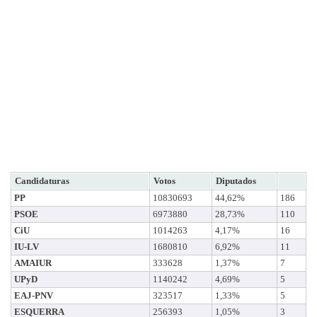
Candidaturas
Votos
Diputados
PP
10830693
44,62%
186
PSOE
6973880
28,73%
110
CiU
1014263
4,17%
16
IU-LV
1680810
6,92%
11
AMAIUR
333628
1,37%
7
UPyD
1140242
4,69%
5
EAJ-PNV
323517
1,33%
5
ESQUERRA
256393
1,05%
3