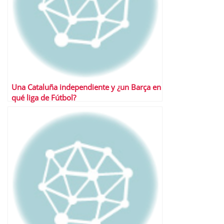
Una Cataluña independiente y ¿un Barça en
qué liga de Fútbol?