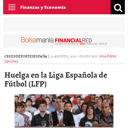
Toggle
Finanzas y Economía
navigation
CRISIS
DEPORTES
ESPAÑA
|
21 AGOSTO, 2011
-
Escrito por:
Ana Pérez
Sánchez
Huelga en la Liga Española de
Fútbol (LFP)