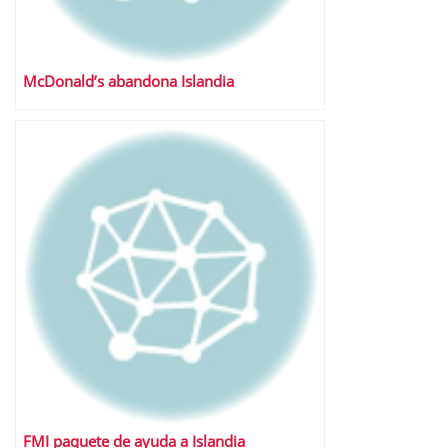
McDonald’s abandona Islandia
FMI paquete de ayuda a Islandia