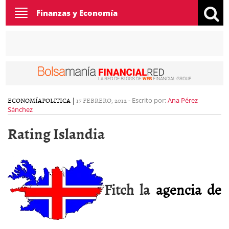
Toggle
Finanzas y Economía
navigation
ECONOMÍA
POLITICA
|
17 FEBRERO, 2012
-
Escrito por:
Ana Pérez
Sánchez
Rating Islandia
Fitch la
agencia de