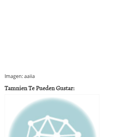
Imagen: aaiia
Tamnien Te Pueden Gustar: