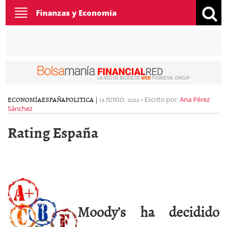
Toggle
Finanzas y Economía
navigation
ECONOMÍA
ESPAÑA
POLITICA
|
13 JUNIO, 2012
-
Escrito por:
Ana Pérez
Sánchez
Rating España
Moody’s ha decidido