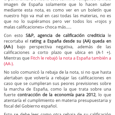
imagen de España solamente que lo hacen saber
mediante esta nota, es como ver en un boletín que
nuestro hijo va mal en casi todas las materias, no es
que no lo supiéramos pero ver todos los «rojos y
malas calificaciones» choca más…..
Con esto
S&P, agencia de calificación crediticia
le
recortaba el
rating a España desde su (AA) queda en
(AA-)
bajo perspectiva negativa, además de las
calificaciones a corto plazo que ubica en (A-1 +).
Mientras que
Fitch le rebajó la nota a España también a
(AA-).
No solo comunicó la rebaja de la nota, si no que hasta
alertaban que volvería a rebajar las calificaciones en
caso que se cumplieran sus peores previsiones sobre
la marcha de España, como la que trata sobre una
fuerte
contracción de la economía para 2012
, lo que
atentaría el cumplimiento en materia presupuestaria y
fiscal del Gobierno español.
Esto se debe leer como otra rebaja de su calificación