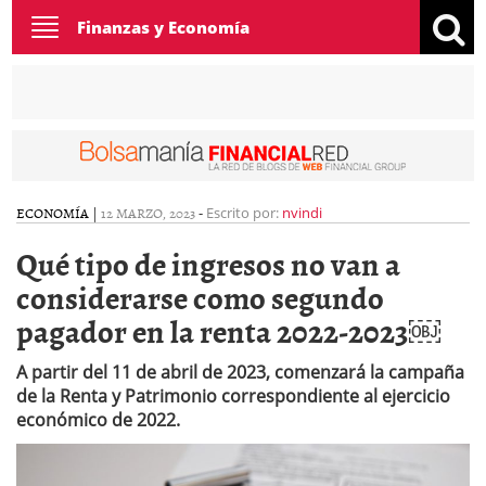
Toggle
Finanzas y Economía
navigation
ECONOMÍA
|
12 MARZO, 2023
-
Escrito por:
nvindi
Qué tipo de ingresos no van a
considerarse como segundo
pagador en la renta 2022-2023￼
A partir del 11 de abril de 2023, comenzará la campaña
de la Renta y Patrimonio correspondiente al ejercicio
económico de 2022.