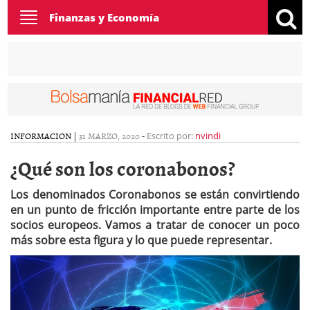
Toggle
Finanzas y Economía
navigation
INFORMACION
|
31 MARZO, 2020
-
Escrito por:
nvindi
¿Qué son los coronabonos?
Los denominados Coronabonos se están convirtiendo
en un punto de fricción importante entre parte de los
socios europeos. Vamos a tratar de conocer un poco
más sobre esta figura y lo que puede representar.