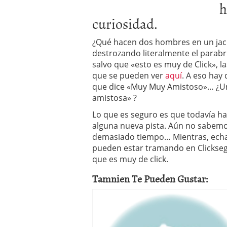
h
a los costes
21 de novie
¿Cuánto cuesta un soft
curiosidad.
¿Qué hacen dos hombres en un jac
destrozando literalmente el parab
salvo que «esto es muy de Click», l
que se pueden ver
aquí
. A eso hay
que dice «Muy Muy Amistoso»… ¿U
amistosa» ?
Lo que es seguro es que todavía h
alguna nueva pista. Aún no sabem
demasiado tiempo… Mientras, echa
pueden estar tramando en Clickseg
que es muy de click.
Tamnien Te Pueden Gustar: