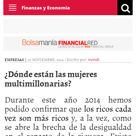
Toggle
Finanzas y Economía
navigation
EMPRESAS
|
20 NOVIEMBRE, 2014
-
Escrito por:
nvindi
¿Dónde están las mujeres
multimillonarias?
Durante este año 2014 hemos
podido confirmar que
los ricos cada
vez son más ricos
y, a la vez, como
se abre la brecha de la desigualdad
en el reparto de la riqueza. Existe