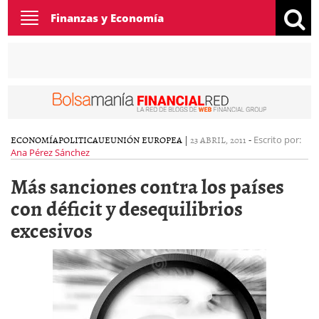
Toggle
Finanzas y Economía
navigation
ECONOMÍA
POLITICA
UE
UNIÓN EUROPEA
|
23 ABRIL, 2011
-
Escrito por:
Ana Pérez Sánchez
Más sanciones contra los países
con déficit y desequilibrios
excesivos