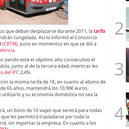
mbre de 2025
ware punto de venta?
3 de octubre de 2025
los que deban desplazarse durante 2011, la
tarifa
drán congelada. Así lo informó el Consorcio
d
(CRTM)
. Justo en momentos en que se dió a
alencia.
 siendo este el séptimo año consecutivo el
tobús, junto al de la tercera edad, mientras les
a del IPC
2,4%.
con la misma tarifa de 1€, en cuanto al abono de
s de 65 años, mantendrá los 10,90€ euros,
utilizarlo y su economía doméstica no sea la
á, un bono de 10 viajes que servirá para todas
 que les permitirá trasladarse por toda la
d, sin importar la empresa. En cuanto a los