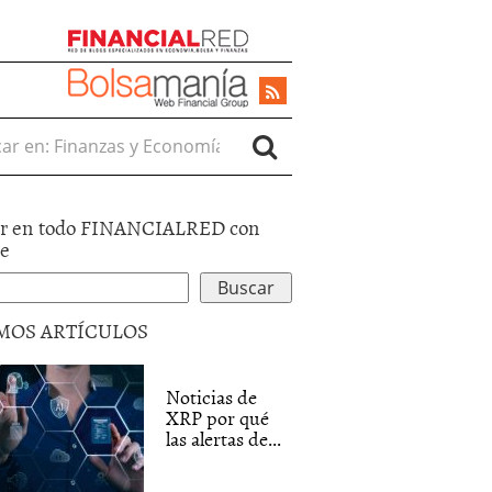
r en:
r en todo FINANCIALRED con
le
MOS ARTÍCULOS
Noticias de
XRP por qué
las alertas de...