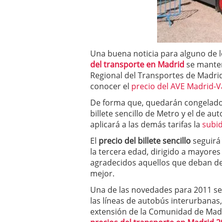
a los costes
21 de novie
¿Cuánto cuesta un soft
Una buena noticia para alguno de 
del transporte en Madrid
se manten
Regional del Transportes de Madri
conocer el
precio del AVE Madrid-V
De forma que, quedarán congelados
billete sencillo de Metro y el de au
aplicará a las demás tarifas la
subid
El
precio del billete sencillo
seguirá 
la tercera edad, dirigido a mayore
agradecidos aquellos que deban de 
mejor.
Una de las novedades para 2011 ser
las líneas de autobús interurbanas,
extensión de la Comunidad de Madri