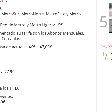
2011
:
0€
d de MetroSur, MetroNorte, MetroEste y Metro
a Red de Metro y Metro Ligero: 15€.
mentado su tarifa son los Abonos Mensuales,
e Cercanías:
sa de actuales 46€ a 47,60€.
 a 77,9€
a los 114,8.
óvenes:
50€