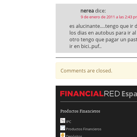
nerea
dice:
9 de enero de 2011 a las 2:43 
es alucinante….tengo que ir 
los dias en autobus para ir a
otro tengo que pagar un pa
ir en bici..puf..
Comments are closed.
Esp
Productos Financieros
IPC
Productos Financieros
Depósitos