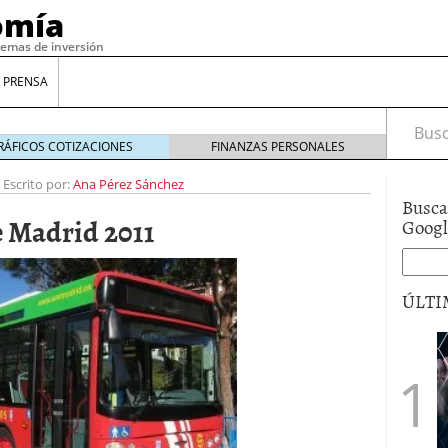
omía
temas de inversión
 PRENSA
Busca
RÁFICOS COTIZACIONES
FINANZAS PERSONALES
-
Escrito por:
Ana Pérez Sánchez
Busca
e Madrid 2011
Goog
ÚLTI
gilidad: ¿Por qué el Préstamo Promotor privado
12 de diciembre de 2025
mo aprovechar esta opción para gestionar tus
re de 2025
ambién es una decisión financiera: cómo anticiparte