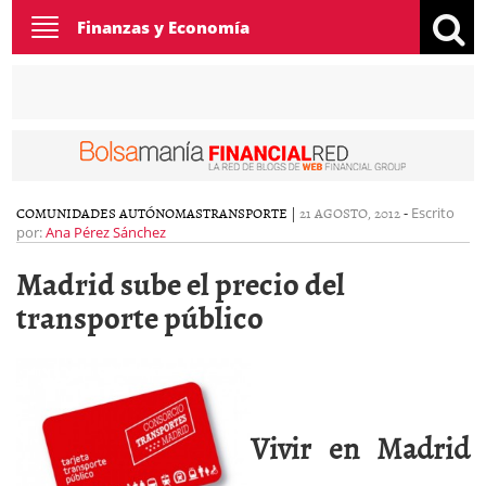
Toggle
Finanzas y Economía
navigation
COMUNIDADES AUTÓNOMAS
TRANSPORTE
|
21 AGOSTO, 2012
-
Escrito
por:
Ana Pérez Sánchez
Madrid sube el precio del
transporte público
Vivir en Madrid