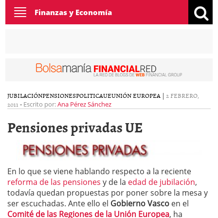
Toggle
Finanzas y Economía
navigation
JUBILACIÓN
PENSIONES
POLITICA
UE
UNIÓN EUROPEA
|
2 FEBRERO,
2011
-
Escrito por:
Ana Pérez Sánchez
Pensiones privadas UE
En lo que se viene hablando respecto a la reciente
reforma de las pensiones
y de la
edad de jubilación
,
todavía quedan propuestas por poner sobre la mesa y
ser escuchadas. Ante ello el
Gobierno Vasco
en el
Comité de las Regiones de la Unión Europea
, ha