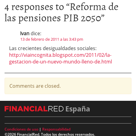
4 responses to “
Reforma de
las pensiones PIB 2050
”
Ivan
dice:
13 de febrero de 2011 a las 3:43 pm
Las crecientes desigualdades sociales:
http://viaincognita.blogspot.com/2011/02/la-
gestacion-de-un-nuevo-mundo-lleno-de.html
Comments are closed.
España
Condiciones de uso
|
Responsabilidad
©2026 FinancialRed. Todos los derechos reservados.