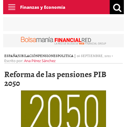
Toggle
Finanzas y Economía
navigation
ESPAÑA
JUBILACIÓN
PENSIONES
POLITICA
|
26 SEPTIEMBRE, 2011
-
Escrito por:
Ana Pérez Sánchez
Reforma de las pensiones PIB
2050